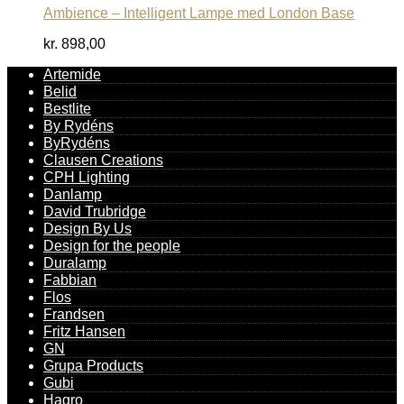
Ambience – Intelligent Lampe med London Base
kr.
898,00
Artemide
Belid
Bestlite
By Rydéns
ByRydéns
Clausen Creations
CPH Lighting
Danlamp
David Trubridge
Design By Us
Design for the people
Duralamp
Fabbian
Flos
Frandsen
Fritz Hansen
GN
Grupa Products
Gubi
Hagro