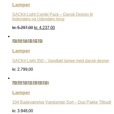
Lamper
SACKit Light Combi Pack – Dansk Design til
Indendørs og Udendørs brug
Den
Den
kr.
5.297,00
kr.
4.237,00
oprindelige
aktuelle
pris
pris
Køb Hos SACKit
var:
er:
kr. 5.297,00.
kr. 4.237,00.
Lamper
SACKit Light 350 – Vandtæt lampe med dansk design
kr.
2.799,00
Køb Hos Luxlight.dk
Lamper
104 Badeværelse Væglampe Sort – Duo Pakke Tilbud!
kr.
3.948,00