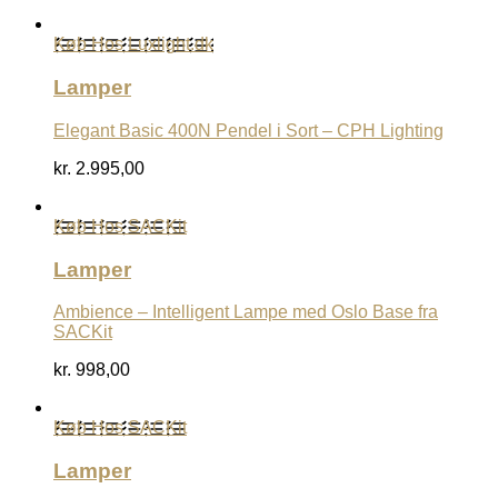
Køb Hos Luxlight.dk
Lamper
Elegant Basic 400N Pendel i Sort – CPH Lighting
kr.
2.995,00
Køb Hos SACKit
Lamper
Ambience – Intelligent Lampe med Oslo Base fra
SACKit
kr.
998,00
Køb Hos SACKit
Lamper