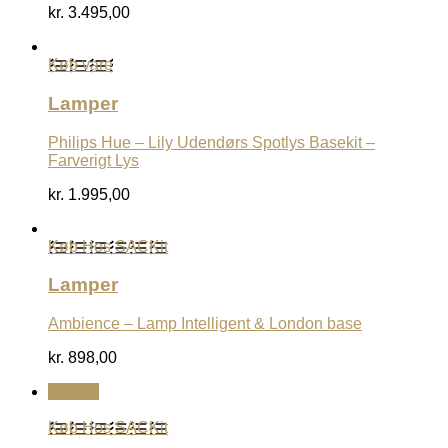
kr.
3.495,00
Køb vare
Lamper
Philips Hue – Lily Udendørs Spotlys Basekit –
Farverigt Lys
kr.
1.995,00
Køb Hos SACKit
Lamper
Ambience – Lamp Intelligent & London base
kr.
898,00
Udsalg
Køb Hos SACKit