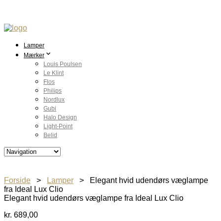
Lamper
Mærker
Louis Poulsen
Le Klint
Flos
Philips
Nordlux
Gubi
Halo Design
Light-Point
Belid
Forside
>
Lamper
> Elegant hvid udendørs væglampe
fra Ideal Lux Clio
Elegant hvid udendørs væglampe fra Ideal Lux Clio
kr.
689,00