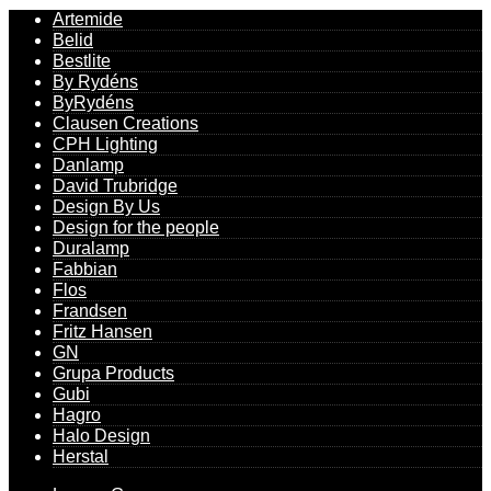
Artemide
Belid
Bestlite
By Rydéns
ByRydéns
Clausen Creations
CPH Lighting
Danlamp
David Trubridge
Design By Us
Design for the people
Duralamp
Fabbian
Flos
Frandsen
Fritz Hansen
GN
Grupa Products
Gubi
Hagro
Halo Design
Herstal