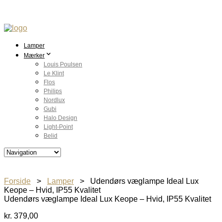
Lamper
Mærker
Louis Poulsen
Le Klint
Flos
Philips
Nordlux
Gubi
Halo Design
Light-Point
Belid
Forside
>
Lamper
> Udendørs væglampe Ideal Lux
Keope – Hvid, IP55 Kvalitet
Udendørs væglampe Ideal Lux Keope – Hvid, IP55 Kvalitet
kr.
379,00