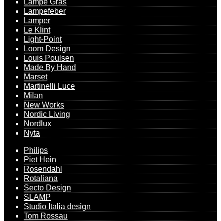
Lampe Gras
Lampefeber
Lamper
Le Klint
Light-Point
Loom Design
Louis Poulsen
Made By Hand
Marset
Martinelli Luce
Milan
New Works
Nordic Living
Nordlux
Nyta
Philips
Piet Hein
Rosendahl
Rotaliana
Secto Design
SLAMP
Studio Italia design
Tom Rossau