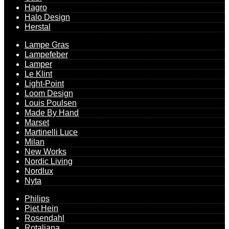
Hagro
Halo Design
Herstal
Lampe Gras
Lampefeber
Lamper
Le Klint
Light-Point
Loom Design
Louis Poulsen
Made By Hand
Marset
Martinelli Luce
Milan
New Works
Nordic Living
Nordlux
Nyta
Philips
Piet Hein
Rosendahl
Rotaliana