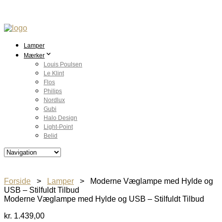
Lamper
Mærker
Louis Poulsen
Le Klint
Flos
Philips
Nordlux
Gubi
Halo Design
Light-Point
Belid
Forside
>
Lamper
> Moderne Væglampe med Hylde og
USB – Stilfuldt Tilbud
Moderne Væglampe med Hylde og USB – Stilfuldt Tilbud
kr.
1.439,00