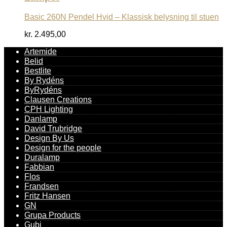
Basic 260N Pendel Hvid – Klassisk belysning til stuen
kr.
2.495,00
Artemide
Belid
Bestlite
By Rydéns
ByRydéns
Clausen Creations
CPH Lighting
Danlamp
David Trubridge
Design By Us
Design for the people
Duralamp
Fabbian
Flos
Frandsen
Fritz Hansen
GN
Grupa Products
Gubi