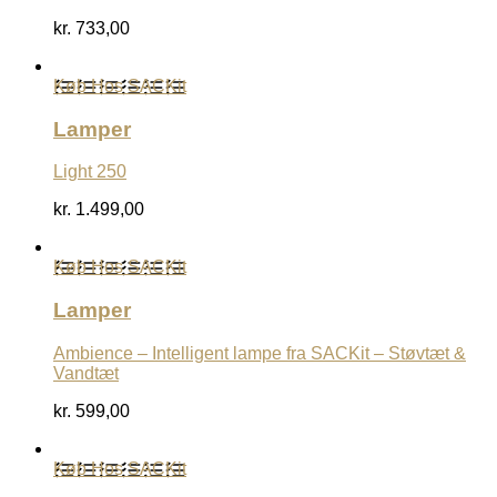
kr.
733,00
Køb Hos SACKit
Lamper
Light 250
kr.
1.499,00
Køb Hos SACKit
Lamper
Ambience – Intelligent lampe fra SACKit – Støvtæt &
Vandtæt
kr.
599,00
Køb Hos SACKit