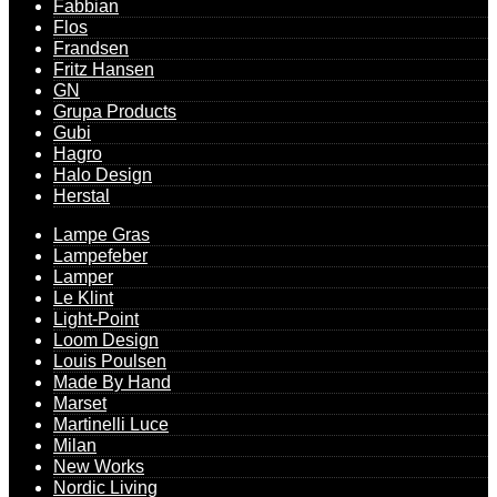
Fabbian
Flos
Frandsen
Fritz Hansen
GN
Grupa Products
Gubi
Hagro
Halo Design
Herstal
Lampe Gras
Lampefeber
Lamper
Le Klint
Light-Point
Loom Design
Louis Poulsen
Made By Hand
Marset
Martinelli Luce
Milan
New Works
Nordic Living