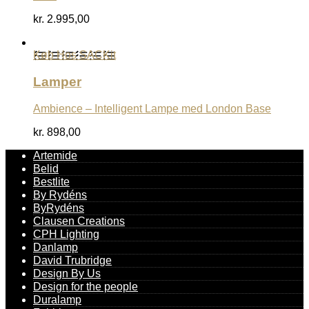
kr.
2.995,00
Køb Hos SACKit
Lamper
Ambience – Intelligent Lampe med London Base
kr.
898,00
Artemide
Belid
Bestlite
By Rydéns
ByRydéns
Clausen Creations
CPH Lighting
Danlamp
David Trubridge
Design By Us
Design for the people
Duralamp