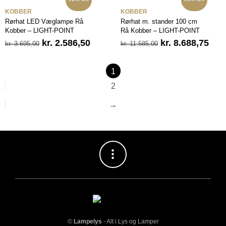
var:
er:
kr. 2.795,00.
kr. 1.956,50.
KOBBER
KOBBER
Rørhat LED Væglampe Rå
Rørhat m. stander 100 cm
Kobber – LIGHT-POINT
Rå Kobber – LIGHT-POINT
Den
Den
Den
Den
kr.
2.586,50
kr.
8.688,75
kr.
3.695,00
kr.
11.585,00
oprindelige
aktuelle
oprindelige
aktu
pris
pris
pris
pris
var:
er:
var:
er:
1
kr. 3.695,00.
kr. 2.586,50.
kr. 11.585,00.
kr. 
2
→
©
Lampelys
- Alt i Lys og Lamper