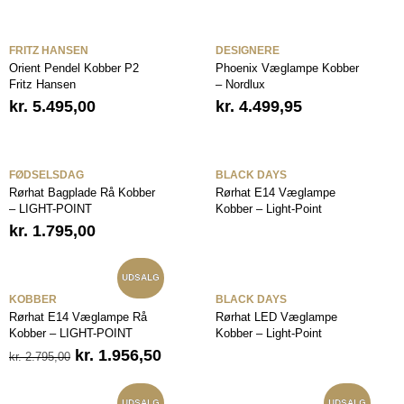
FRITZ HANSEN
DESIGNERE
Orient Pendel Kobber P2
Phoenix Væglampe Kobber
Fritz Hansen
– Nordlux
kr.
5.495,00
kr.
4.499,95
FØDSELSDAG
BLACK DAYS
Rørhat Bagplade Rå Kobber
Rørhat E14 Væglampe
– LIGHT-POINT
Kobber – Light-Point
kr.
1.795,00
UDSALG
KOBBER
BLACK DAYS
Rørhat E14 Væglampe Rå
Rørhat LED Væglampe
Kobber – LIGHT-POINT
Kobber – Light-Point
Den
Den
kr.
1.956,50
kr.
2.795,00
oprindelige
aktuelle
pris
pris
UDSALG
UDSALG