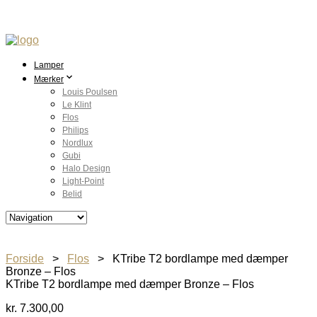
Lamper
Mærker
Louis Poulsen
Le Klint
Flos
Philips
Nordlux
Gubi
Halo Design
Light-Point
Belid
Forside
>
Flos
> KTribe T2 bordlampe med dæmper
Bronze – Flos
KTribe T2 bordlampe med dæmper Bronze – Flos
kr.
7.300,00