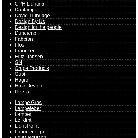
CPH Lighting
Danlamp
David Trubridge
Design By Us
Design for the people
Duralamp
Fabbian
Flos
Frandsen
Fritz Hansen
GN
Grupa Products
Gubi
Hagro
Halo Design
Herstal
Lampe Gras
Lampefeber
Lamper
Le Klint
Light-Point
Loom Design
Louis Poulsen