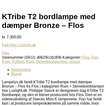
KTribe T2 bordlampe med
dæmper Bronze – Flos
kr.
7.300,00
Køb Hos Luxlight.dk
Flos
Varenummer (SKU):
d0b29cc6c80b
Kategorier:
Flos
,
Flos
Rum
,
Kobber
,
Rum
,
Skrivebordslamper
,
unisex
Beskrivelse
Brand
Lampelys.dk fandt KTribe T2 bordlampe med dæmper
Bronze – Flos fra Flos i kategorien Rum > Skrivebordslamper
hos Luxlight.dk. Philippe Starck er designeren bag KTribe T2
Bordlampe, og den er blevet produceret hos Flos. Den er en
videreudvikling af Starcks Miss K lampeserie. Han har holdt
fast i at producere lampeskærmene på samme måde, hvor