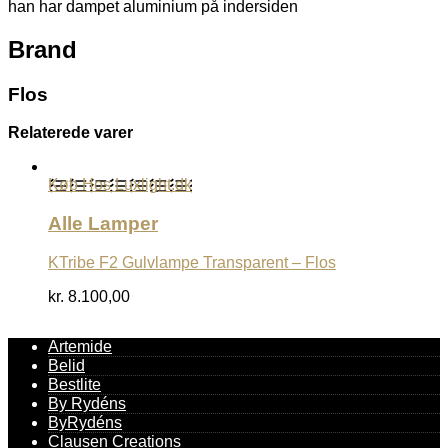
han har dampet aluminium på indersiden
Brand
Flos
Relaterede varer
Køb Hos Luxlight.dk
Alle Lamper
KTribe F2 Gulvlampe Transparent – Flos
kr.
8.100,00
Artemide
Belid
Bestlite
By Rydéns
ByRydéns
Clausen Creations