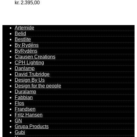
kr.
2.395,00
Artemide
Belid
Bestlite
By Rydéns
ByRydéns
Clausen Creations
CPH Lighting
Danlamp
David Trubridge
Design By Us
Design for the people
Duralamp
Fabbian
Flos
Frandsen
Fritz Hansen
GN
Grupa Products
Gubi