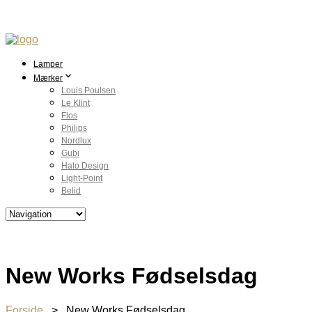
Lamper
Mærker
Louis Poulsen
Le Klint
Flos
Philips
Nordlux
Gubi
Halo Design
Light-Point
Belid
New Works Fødselsdag
Forside
> New Works Fødselsdag