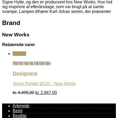
Signe Hytte, og den er produceret hos New Works. Hun lod
sig inspirere af efterårsdage, som var brugt på at samle
svampe. Lampen tilhører Karl-Johan serien, der præsenter
Brand
New Works
Relaterede varer
Udsalg
Køb Hos Luxlight.dk
Designere
Tense Pendel Ø120 – New Works
Den
Den
kr.
4.495,00
kr.
2.947,00
oprindelige
aktuelle
pris
pris
Artemide
var:
er:
Belid
kr. 4.495,00.
kr. 2.947,00.
Bestlite