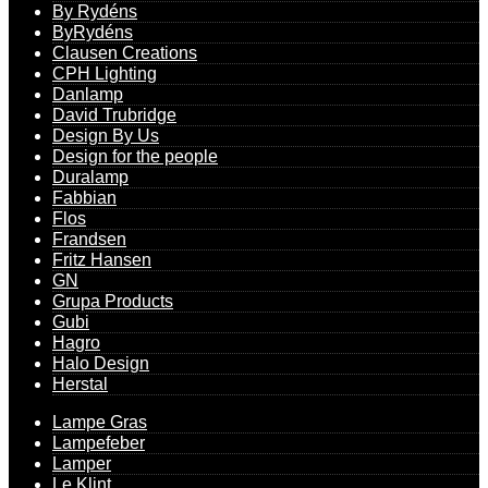
By Rydéns
ByRydéns
Clausen Creations
CPH Lighting
Danlamp
David Trubridge
Design By Us
Design for the people
Duralamp
Fabbian
Flos
Frandsen
Fritz Hansen
GN
Grupa Products
Gubi
Hagro
Halo Design
Herstal
Lampe Gras
Lampefeber
Lamper
Le Klint