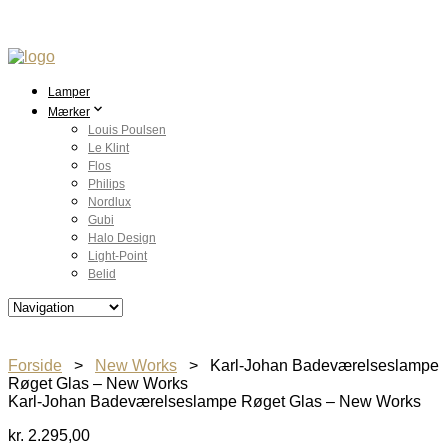
Lamper
Mærker
Louis Poulsen
Le Klint
Flos
Philips
Nordlux
Gubi
Halo Design
Light-Point
Belid
Forside
>
New Works
> Karl-Johan Badeværelseslampe
Røget Glas – New Works
Karl-Johan Badeværelseslampe Røget Glas – New Works
kr.
2.295,00