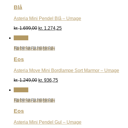
Blå
Asteria Mini Pendel Blå – Umage
Den
Den
kr.
1.699,00
kr.
1.274,25
oprindelige
aktuelle
Udsalg
pris
pris
var:
er:
Køb Hos Luxlight.dk
kr. 1.699,00.
kr. 1.274,25.
Eos
Asteria Move Mini Bordlampe Sort Marmor – Umage
Den
Den
kr.
1.249,00
kr.
936,75
oprindelige
aktuelle
Udsalg
pris
pris
var:
er:
Køb Hos Luxlight.dk
kr. 1.249,00.
kr. 936,75.
Eos
Asteria Mini Pendel Gul – Umage