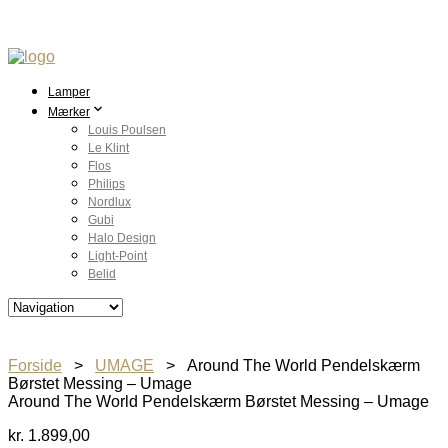
Lamper
Mærker
Louis Poulsen
Le Klint
Flos
Philips
Nordlux
Gubi
Halo Design
Light-Point
Belid
Forside
>
UMAGE
> Around The World Pendelskærm
Børstet Messing – Umage
Around The World Pendelskærm Børstet Messing – Umage
kr.
1.899,00