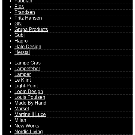
Fabbian
Flos
Frandsen
Fritz Hansen
GN
Grupa Products
Gubi
Hagro
Halo Design
Herstal
Lampe Gras
Lampefeber
Lamper
Le Klint
Light-Point
Loom Design
Louis Poulsen
Made By Hand
Marset
Martinelli Luce
Milan
New Works
Nordic Living