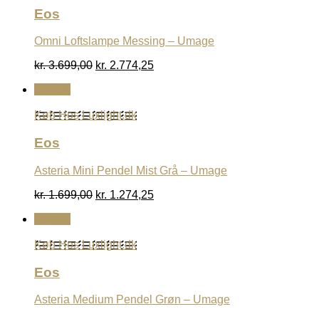
Eos
Omni Loftslampe Messing – Umage
Den
Den
kr.
3.699,00
kr.
2.774,25
oprindelige
aktuelle
Udsalg
pris
pris
var:
er:
Køb Hos Luxlight.dk
kr. 3.699,00.
kr. 2.774,25.
Eos
Asteria Mini Pendel Mist Grå – Umage
Den
Den
kr.
1.699,00
kr.
1.274,25
oprindelige
aktuelle
Udsalg
pris
pris
var:
er:
Køb Hos Luxlight.dk
kr. 1.699,00.
kr. 1.274,25.
Eos
Asteria Medium Pendel Grøn – Umage