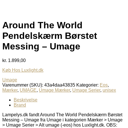
Around The World
Pendelskærm Børstet
Messing – Umage
kr.
1.899,00
Køb Hos Luxlight.dk
Umage
Varenummer (SKU):
43a4daa43835
Kategorier:
Eos
,
Mærker
,
UMAGE
,
Umage Mærker
,
Umage Serier
,
unisex
Beskrivelse
Brand
Lampelys.dk fandt Around The World Pendelskærm Børstet
Messing – Umage fra Umage i kategorien Mærker > Umage
> Umage Serier > Alt umage (-eos) hos Luxlight.dk. OBS: