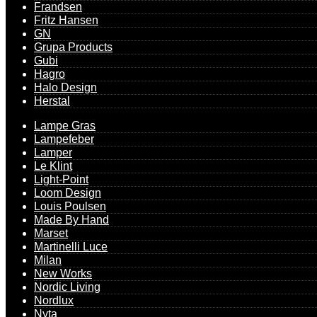
Frandsen
Fritz Hansen
GN
Grupa Products
Gubi
Hagro
Halo Design
Herstal
Lampe Gras
Lampefeber
Lamper
Le Klint
Light-Point
Loom Design
Louis Poulsen
Made By Hand
Marset
Martinelli Luce
Milan
New Works
Nordic Living
Nordlux
Nyta