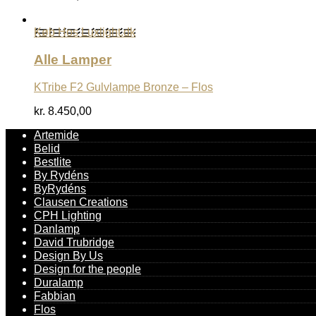
Køb Hos Luxlight.dk
Alle Lamper
KTribe F2 Gulvlampe Bronze – Flos
kr.
8.450,00
Artemide
Belid
Bestlite
By Rydéns
ByRydéns
Clausen Creations
CPH Lighting
Danlamp
David Trubridge
Design By Us
Design for the people
Duralamp
Fabbian
Flos