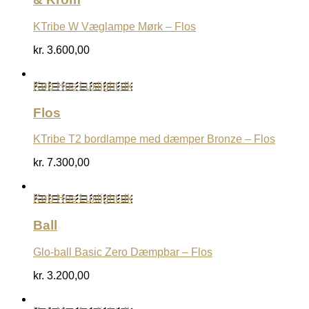
KTribe W Væglampe Mørk – Flos
kr.
3.600,00
Køb Hos Luxlight.dk
Flos
KTribe T2 bordlampe med dæmper Bronze – Flos
kr.
7.300,00
Køb Hos Luxlight.dk
Ball
Glo-ball Basic Zero Dæmpbar – Flos
kr.
3.200,00