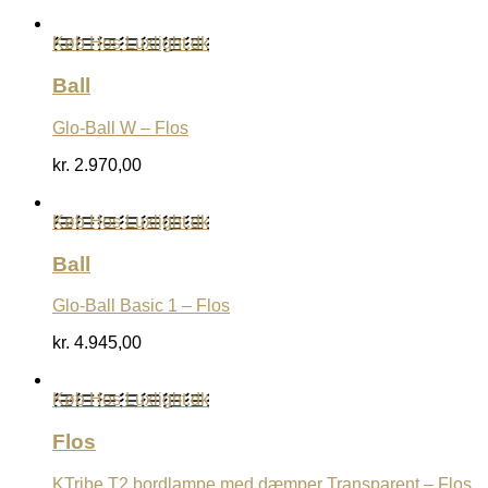
Køb Hos Luxlight.dk
Ball
Glo-Ball W – Flos
kr.
2.970,00
Køb Hos Luxlight.dk
Ball
Glo-Ball Basic 1 – Flos
kr.
4.945,00
Køb Hos Luxlight.dk
Flos
KTribe T2 bordlampe med dæmper Transparent – Flos