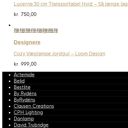
Lucerna 30 cm Transportabel Hvid – Så længe la
kr.
750,00
Køb Hos Luxlight.dk
Designere
Cozy Væglampe Jordgul – Loom Design
kr.
999,00
Artemide
Belid
Bestlite
By Rydéns
ByRydéns
Clausen Creations
CPH Lighting
Danlamp
David Trubridge