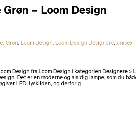
e Grøn – Loom Design
re
,
Grøn
,
Loom Design
,
Loom Design Designere
,
unisex
oom Design fra Loom Design i kategorien Designere > 
esign. Det er en moderne og alsidig lampe, som du både
mgiver LED-lyskilden, og derfor g