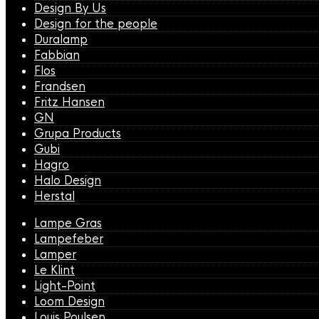
Design By Us
Design for the people
Duralamp
Fabbian
Flos
Frandsen
Fritz Hansen
GN
Grupa Products
Gubi
Hagro
Halo Design
Herstal
Lampe Gras
Lampefeber
Lamper
Le Klint
Light-Point
Loom Design
Louis Poulsen