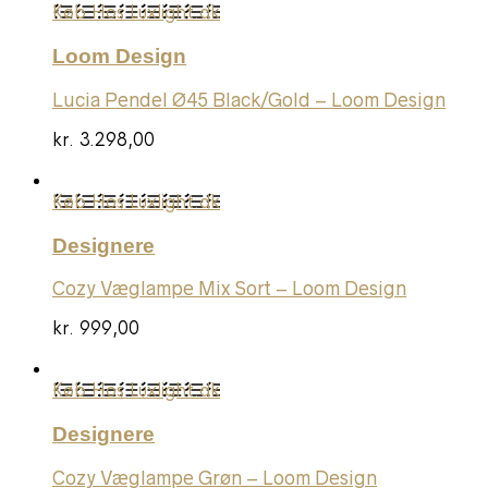
Køb Hos Luxlight.dk
Loom Design
Lucia Pendel Ø45 Black/Gold – Loom Design
kr.
3.298,00
Køb Hos Luxlight.dk
Designere
Cozy Væglampe Mix Sort – Loom Design
kr.
999,00
Køb Hos Luxlight.dk
Designere
Cozy Væglampe Grøn – Loom Design