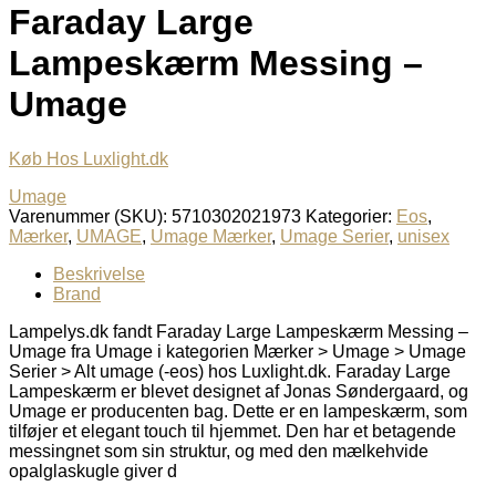
Faraday Large
Lampeskærm Messing –
Umage
Køb Hos Luxlight.dk
Umage
Varenummer (SKU):
5710302021973
Kategorier:
Eos
,
Mærker
,
UMAGE
,
Umage Mærker
,
Umage Serier
,
unisex
Beskrivelse
Brand
Lampelys.dk fandt Faraday Large Lampeskærm Messing –
Umage fra Umage i kategorien Mærker > Umage > Umage
Serier > Alt umage (-eos) hos Luxlight.dk. Faraday Large
Lampeskærm er blevet designet af Jonas Søndergaard, og
Umage er producenten bag. Dette er en lampeskærm, som
tilføjer et elegant touch til hjemmet. Den har et betagende
messingnet som sin struktur, og med den mælkehvide
opalglaskugle giver d