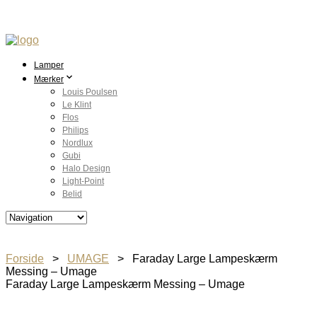
Lamper
Mærker
Louis Poulsen
Le Klint
Flos
Philips
Nordlux
Gubi
Halo Design
Light-Point
Belid
Forside
>
UMAGE
> Faraday Large Lampeskærm
Messing – Umage
Faraday Large Lampeskærm Messing – Umage