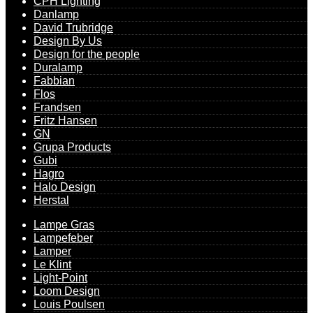
CPH Lighting
Danlamp
David Trubridge
Design By Us
Design for the people
Duralamp
Fabbian
Flos
Frandsen
Fritz Hansen
GN
Grupa Products
Gubi
Hagro
Halo Design
Herstal
Lampe Gras
Lampefeber
Lamper
Le Klint
Light-Point
Loom Design
Louis Poulsen