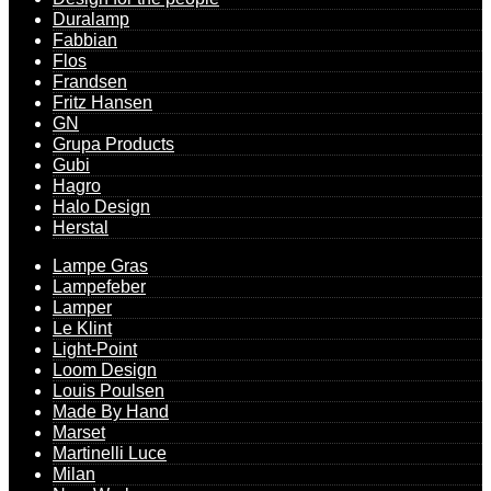
Duralamp
Fabbian
Flos
Frandsen
Fritz Hansen
GN
Grupa Products
Gubi
Hagro
Halo Design
Herstal
Lampe Gras
Lampefeber
Lamper
Le Klint
Light-Point
Loom Design
Louis Poulsen
Made By Hand
Marset
Martinelli Luce
Milan