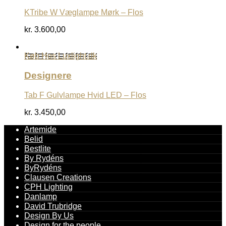
KTribe W Væglampe Mørk – Flos
kr.
3.600,00
Køb Hos Luxlight.dk
Designere
Tab F Gulvlampe Hvid LED – Flos
kr.
3.450,00
Artemide
Belid
Bestlite
By Rydéns
ByRydéns
Clausen Creations
CPH Lighting
Danlamp
David Trubridge
Design By Us
Design for the people