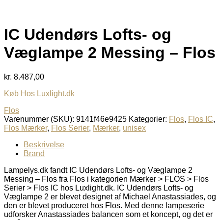
IC Udendørs Lofts- og
Væglampe 2 Messing – Flos
kr.
8.487,00
Køb Hos Luxlight.dk
Flos
Varenummer (SKU):
9141f46e9425
Kategorier:
Flos
,
Flos IC
,
Flos Mærker
,
Flos Serier
,
Mærker
,
unisex
Beskrivelse
Brand
Lampelys.dk fandt IC Udendørs Lofts- og Væglampe 2
Messing – Flos fra Flos i kategorien Mærker > FLOS > Flos
Serier > Flos IC hos Luxlight.dk. IC Udendørs Lofts- og
Væglampe 2 er blevet designet af Michael Anastassiades, og
den er blevet produceret hos Flos. Med denne lampeserie
udforsker Anastassiades balancen som et koncept, og det er