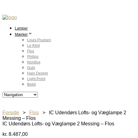
Lamper
Mærker
Louis Poulsen
Le Klint
Flos
Philips
Nordlux
Gubi
Halo Design
Light-Point
Belid
Forside
>
Flos
> IC Udendørs Lofts- og Væglampe 2
Messing – Flos
IC Udendørs Lofts- og Væglampe 2 Messing – Flos
kr.
8.487,00