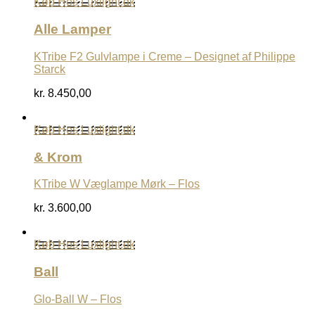
Køb Hos Luxlight.dk
Alle Lamper
KTribe F2 Gulvlampe i Creme – Designet af Philippe
Starck
kr.
8.450,00
Køb Hos Luxlight.dk
& Krom
KTribe W Væglampe Mørk – Flos
kr.
3.600,00
Køb Hos Luxlight.dk
Ball
Glo-Ball W – Flos