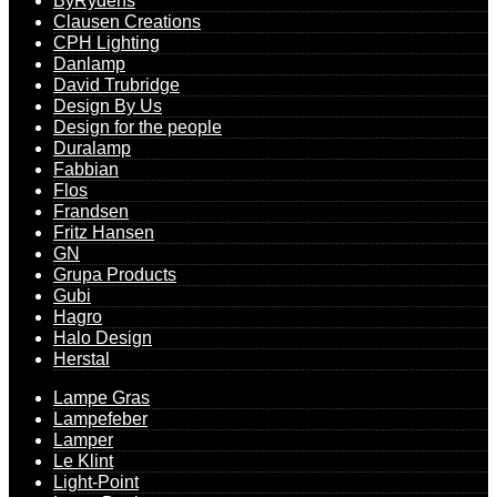
ByRydéns
Clausen Creations
CPH Lighting
Danlamp
David Trubridge
Design By Us
Design for the people
Duralamp
Fabbian
Flos
Frandsen
Fritz Hansen
GN
Grupa Products
Gubi
Hagro
Halo Design
Herstal
Lampe Gras
Lampefeber
Lamper
Le Klint
Light-Point