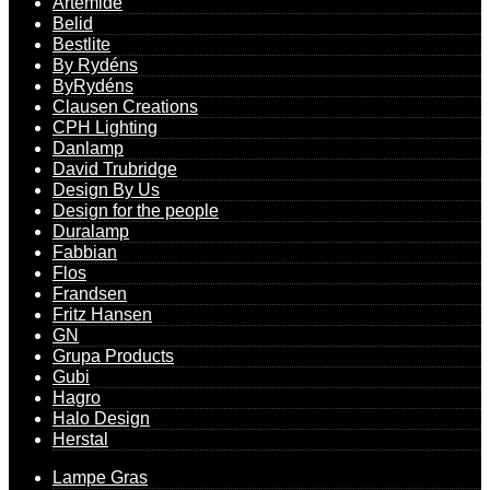
Artemide
pris
pris
Belid
var:
er:
kr. 1.249,00.
kr. 936,75.
Bestlite
By Rydéns
ByRydéns
Clausen Creations
CPH Lighting
Danlamp
David Trubridge
Design By Us
Design for the people
Duralamp
Fabbian
Flos
Frandsen
Fritz Hansen
GN
Grupa Products
Gubi
Hagro
Halo Design
Herstal
Lampe Gras