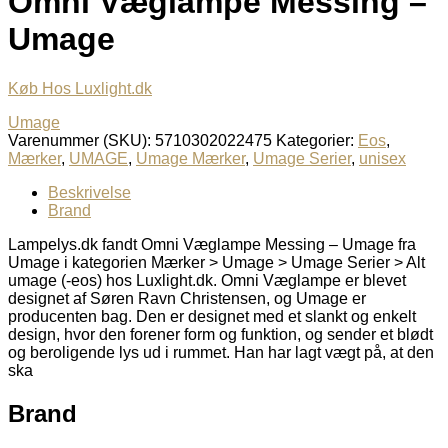
Omni Væglampe Messing –
Umage
Køb Hos Luxlight.dk
Umage
Varenummer (SKU):
5710302022475
Kategorier:
Eos
,
Mærker
,
UMAGE
,
Umage Mærker
,
Umage Serier
,
unisex
Beskrivelse
Brand
Lampelys.dk fandt Omni Væglampe Messing – Umage fra
Umage i kategorien Mærker > Umage > Umage Serier > Alt
umage (-eos) hos Luxlight.dk. Omni Væglampe er blevet
designet af Søren Ravn Christensen, og Umage er
producenten bag. Den er designet med et slankt og enkelt
design, hvor den forener form og funktion, og sender et blødt
og beroligende lys ud i rummet. Han har lagt vægt på, at den
ska
Brand