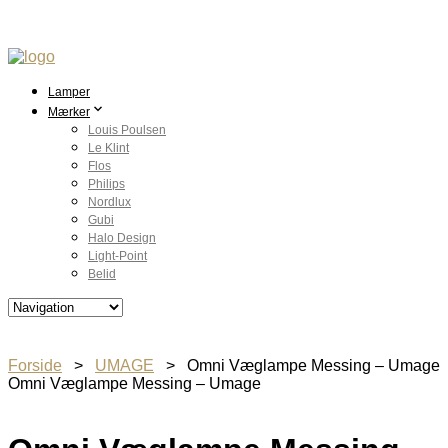
Lamper
Mærker
Louis Poulsen
Le Klint
Flos
Philips
Nordlux
Gubi
Halo Design
Light-Point
Belid
Forside
>
UMAGE
> Omni Væglampe Messing – Umage
Omni Væglampe Messing – Umage