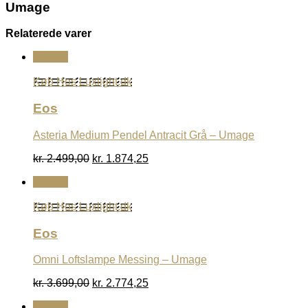
Umage
Relaterede varer
Udsalg
Køb Hos Luxlight.dk
Eos
Asteria Medium Pendel Antracit Grå – Umage
Den
Den
kr.
2.499,00
kr.
1.874,25
oprindelige
aktuelle
Udsalg
pris
pris
var:
er:
Køb Hos Luxlight.dk
kr. 2.499,00.
kr. 1.874,25.
Eos
Omni Loftslampe Messing – Umage
Den
Den
kr.
3.699,00
kr.
2.774,25
oprindelige
aktuelle
Udsalg
pris
pris