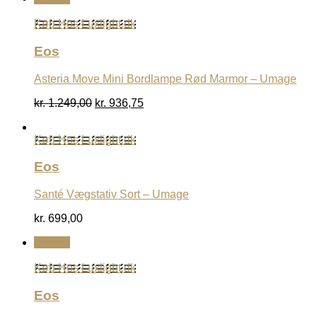
var:
er:
Køb Hos Luxlight.dk
kr. 3.699,00.
kr. 2.774,25.
Eos
Asteria Move Mini Bordlampe Rød Marmor – Umage
Den
Den
kr.
1.249,00
kr.
936,75
oprindelige
aktuelle
pris
pris
Køb Hos Luxlight.dk
var:
er:
kr. 1.249,00.
kr. 936,75.
Eos
Santé Vægstativ Sort – Umage
kr.
699,00
Udsalg
Køb Hos Luxlight.dk
Eos